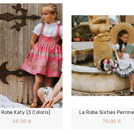
 Robe Katy (3 Coloris)
La Robe Sixties Perrine 
55,00 €
70,00 €