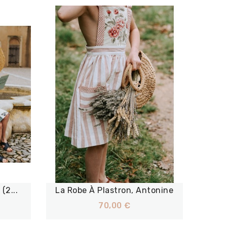
(2...
La Robe À Plastron, Antonine
70,00 €