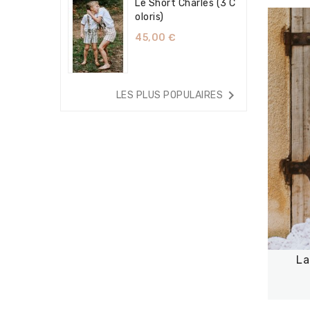
Le Short Charles (3 C
Oloris)
45,00 €

LES PLUS POPULAIRES
La