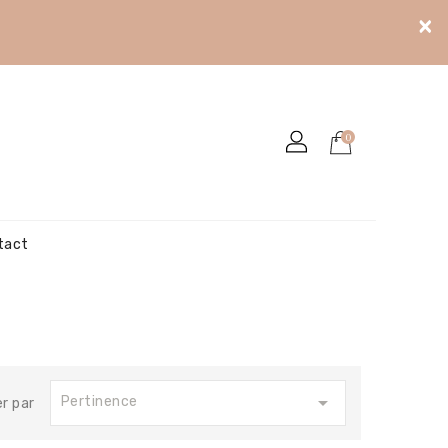
×
0
tact

Pertinence
er par