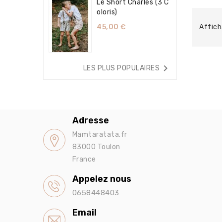
Le Short Charles (3 C
Oloris)
45,00 €
Affich

LES PLUS POPULAIRES
Adresse
Mamtaratata.fr
83000 Toulon
France
Appelez nous
0658448403
Email