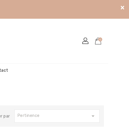
×
0
tact

Pertinence
er par